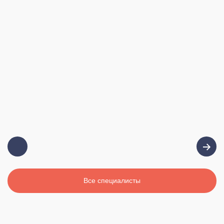
Должность:
Главный врач, терапевт, высшая
категория
Стаж:
19 лет
Все специалисты