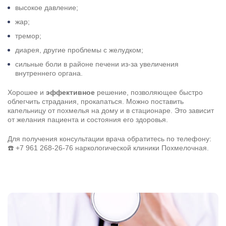
высокое давление;
жар;
тремор;
Результаты поиска (0)
Нажимая кнопку я соглашаюсь с
политикой конфиденциальности
диарея, другие проблемы с желудком;
и
пользовательским соглашением
сильные боли в районе печени из-за увеличения
Вызвать специалиста
Нажимая кнопку я соглашаюсь с
политикой конфиденциальности
внутреннего органа.
и
пользовательским соглашением
Хорошее и
эффективное
решение, позволяющее быстро
Отправить
облегчить страдания, прокапаться. Можно поставить
капельницу от похмелья на дому и в стационаре. Это зависит
от желания пациента и состояния его здоровья.
Для получения консультации врача обратитесь по телефону:
☎️
+7 961 268-26-76
наркологической клиники Похмелочная.