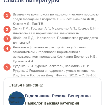
Список литературы
Выявление групп риска по наркологическому профилю
среди молодежи в возрасте 19-32 лет Аманова Ж.Ш.,
Катков А.Л., Пак Т.В.
Энтин Г.М., Гофман А.Г., Музыченко А.П., Крылов Е.Н. -
Алкогольная и наркотическая зависимость
Шабанов П.Д. - Наркология. Практическое руководство
для врачей
Лечение аффективных расстройства у больных
алкоголизмом и героиновой наркоманией с
использованием препарата Кветиапин Ережепов Н.Б.,
Кусаинов А.А.
Руденко В. И. Курение, алкоголь, наркотики / В. И.
Руденко // Родители и подростки : умные отношения. –
Изд. 2-е. – Ростов на Дону : Феникс, 2012. – С. 89-106
Статья написана:
Гадельшина Резида Венеровна
Нарколог, высшая категория