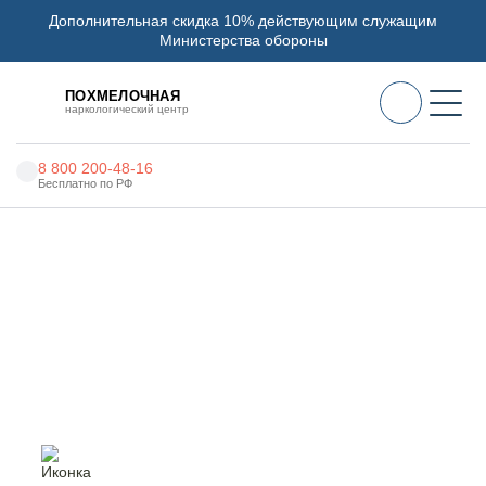
Дополнительная скидка 10% действующим служащим
Министерства обороны
ПОХМЕЛОЧНАЯ
наркологический центр
8 800 200-48-16
Бесплатно по РФ
Алкоголизм
Главная
Услуги
Капельница от похмелья
Наркомания
Наркология
Капельница от похмелья в
Ростове-на-Дону
Психиатрия
Реабилитация
Цены
О нас