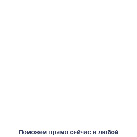
Базовая капельница от похмелья
от 3 500 ₽
Заказать услугу
Интенсивная капельница от похмелья
от 7 000 ₽
Заказать услугу
Премиум-капельница
от 12 000 ₽
Заказать услугу
Экспресс-капельница
от 5 500 ₽
Заказать услугу
Поможем прямо сейчас в любой