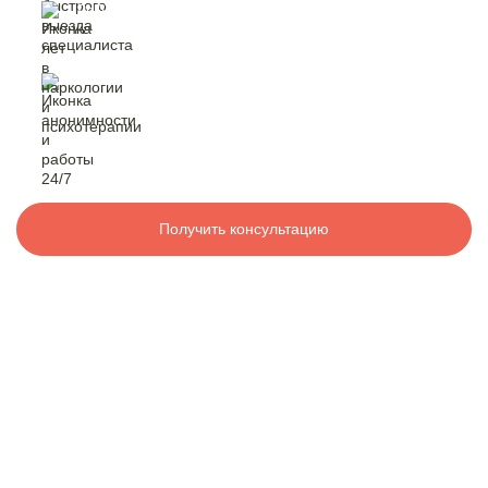
быстрый выезд
специалиста
Контакты
лет в наркологии
и психотерапии
8 800 200-48-16
Бесплатно по РФ
анонимность
и работа 24/7
Вызвать специалиста
Получить консультацию
ООО «Медицинская компания «Наркологический центр»
г. Ростов-на-Дону, ул. Пешкова, 34
Электронная почта:
info@mk-narkolog-centr