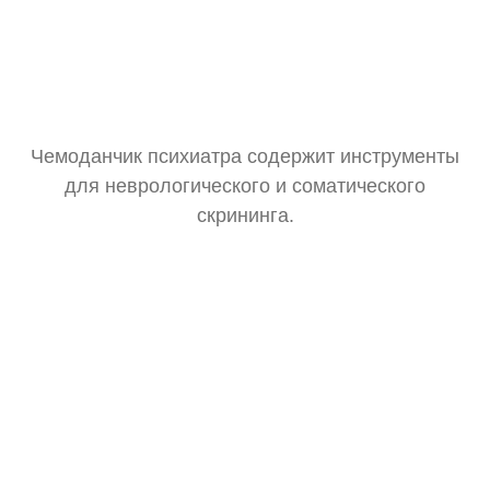
Чемоданчик психиатра содержит инструменты
для неврологического и соматического
скрининга.
Тонометр
Замер давления для оценки общего состояния.
Стетоскоп
Базовая аускультация перед выпиской рецептов.