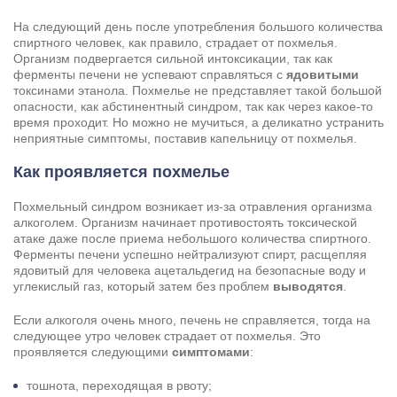
На следующий день после употребления большого количества
спиртного человек, как правило, страдает от похмелья.
Организм подвергается сильной интоксикации, так как
ферменты печени не успевают справляться с
ядовитыми
токсинами этанола. Похмелье не представляет такой большой
опасности, как абстинентный синдром, так как через какое-то
время проходит. Но можно не мучиться, а деликатно устранить
неприятные симптомы, поставив капельницу от похмелья.
Как проявляется похмелье
Похмельный синдром возникает из-за отравления организма
алкоголем. Организм начинает противостоять токсической
атаке даже после приема небольшого количества спиртного.
Ферменты печени успешно нейтрализуют спирт, расщепляя
Задать вопрос
ядовитый для человека ацетальдегид на безопасные воду и
углекислый газ, который затем без проблем
выводятся
.
Задайте свой вопрос и мы ответим вам
Если алкоголя очень много, печень не справляется, тогда на
Бесплатная консультация
следующее утро человек страдает от похмелья. Это
Оставьте данные и мы вам перезвоним!
проявляется следующими
симптомами
:
Поиск по сайту
тошнота, переходящая в рвоту;
Выбор города