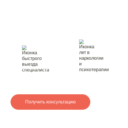
иглоукалыван
Ростове-на-До
лет в
быстрый выезд
наркологии
специалиста
и психотерапии
Получить консультацию