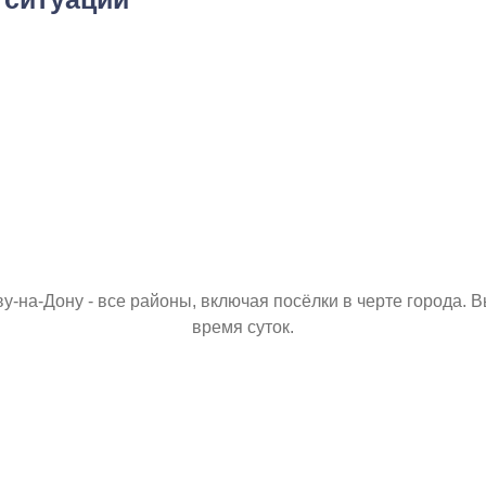
таты поиска (0)
Нажимая кнопку я соглашаюсь с
политикой конфиденциальности
и
пользовательским соглашением
Вызвать специалиста
Нажимая кнопку я соглашаюсь с
политикой конфиденциальности
и
пользовательским соглашением
Отправить
у-на-Дону - все районы, включая посёлки в черте города. 
время суток.