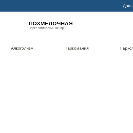
Допо
ПОХМЕЛОЧНАЯ
наркологический центр
Алкоголизм
Наркомания
Нарко
Главная
Услуги
Кодирование иглоукалыванием
Кодирование