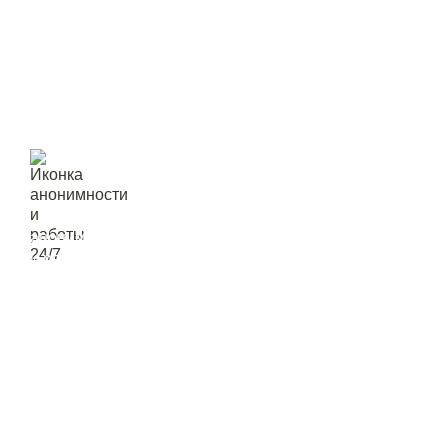
ием в
ну
анонимность
и работа 24/7