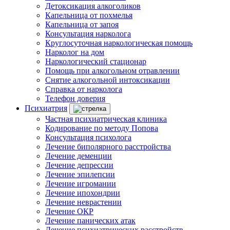
Детоксикация алкоголиков
Капельница от похмелья
Капельница от запоя
Консультация нарколога
Круглосуточная наркологическая помощь
Нарколог на дом
Наркологический стационар
Помощь при алкогольном отравлении
Снятие алкогольной интоксикации
Справка от нарколога
Телефон доверия
Психиатрия
Частная психиатрическая клиника
Кодирование по методу Попова
Консультация психолога
Лечение биполярного расстройства
Лечение деменции
Лечение депрессии
Лечение эпилепсии
Лечение игромании
Лечение ипохондрии
Лечение неврастении
Лечение ОКР
Лечение панических атак
Лечение психиатрических расстройств