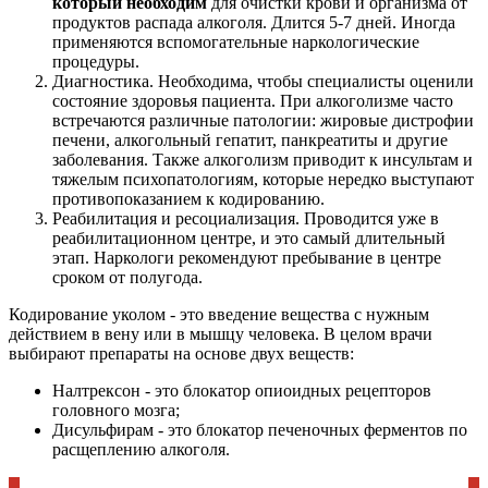
который необходим
для очистки крови и организма от
продуктов распада алкоголя. Длится 5-7 дней. Иногда
применяются вспомогательные наркологические
процедуры.
Диагностика. Необходима, чтобы специалисты оценили
состояние здоровья пациента. При алкоголизме часто
встречаются различные патологии: жировые дистрофии
печени, алкогольный гепатит, панкреатиты и другие
заболевания. Также алкоголизм приводит к инсультам и
тяжелым психопатологиям, которые нередко выступают
противопоказанием к кодированию.
Реабилитация и ресоциализация. Проводится уже в
реабилитационном центре, и это самый длительный
этап. Наркологи рекомендуют пребывание в центре
сроком от полугода.
Кодирование уколом - это введение вещества с нужным
действием в вену или в мышцу человека. В целом врачи
выбирают препараты на основе двух веществ:
Налтрексон - это блокатор опиоидных рецепторов
головного мозга;
Дисульфирам - это блокатор печеночных ферментов по
расщеплению алкоголя.