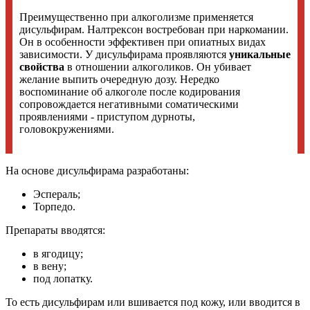
Преимущественно при алкоголизме применяется
дисульфирам. Налтрексон востребован при наркомании.
Он в особенности эффективен при опиатных видах
зависимости. У дисульфирама проявляются
уникальные
свойства
в отношении алкоголиков. Он убивает
желание выпить очередную дозу. Нередко
воспоминание об алкоголе после кодирования
сопровождается негативными соматическими
проявлениями - приступом дурноты,
головокружениями.
На основе дисульфирама разработаны:
Эспераль;
Торпедо.
Препараты вводятся:
в ягодицу;
в вену;
под лопатку.
То есть дисульфирам или вшивается под кожу, или вводится в